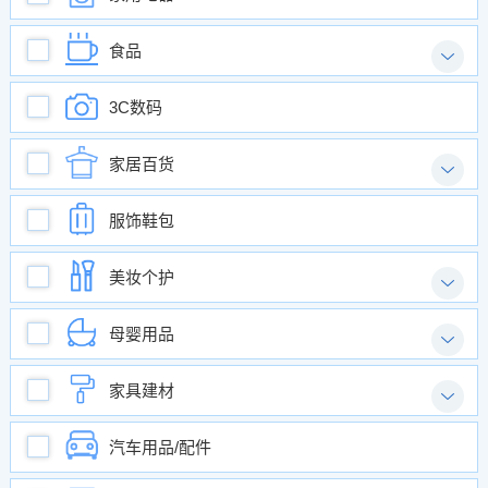
食品

3C数码
家居百货

服饰鞋包
美妆个护

母婴用品

家具建材

汽车用品/配件